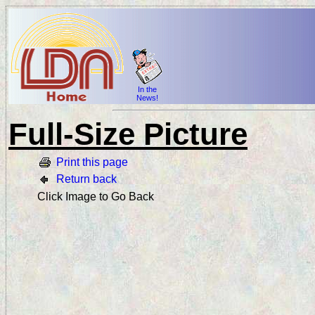
In the
News!
Full-Size Picture
Print this page
Return back
Click Image to Go Back