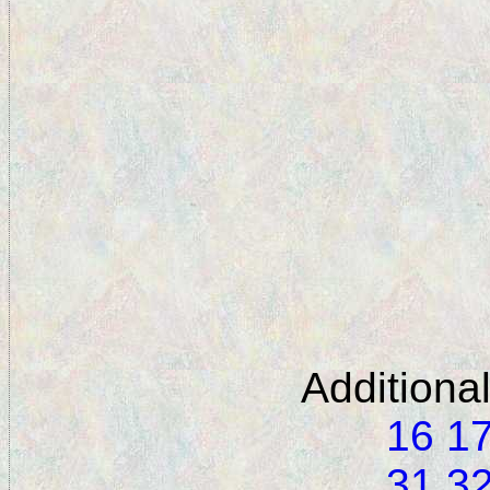
Additiona
16
1
31
3