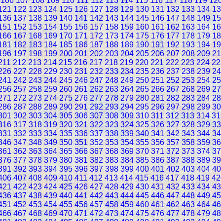
106
107
108
109
110
111
112
113
114
115
116
117
118
119
12
121
122
123
124
125
126
127
128
129
130
131
132
133
134
13
136
137
138
139
140
141
142
143
144
145
146
147
148
149
15
151
152
153
154
155
156
157
158
159
160
161
162
163
164
16
166
167
168
169
170
171
172
173
174
175
176
177
178
179
18
181
182
183
184
185
186
187
188
189
190
191
192
193
194
19
196
197
198
199
200
201
202
203
204
205
206
207
208
209
21
211
212
213
214
215
216
217
218
219
220
221
222
223
224
22
226
227
228
229
230
231
232
233
234
235
236
237
238
239
24
241
242
243
244
245
246
247
248
249
250
251
252
253
254
25
256
257
258
259
260
261
262
263
264
265
266
267
268
269
27
271
272
273
274
275
276
277
278
279
280
281
282
283
284
28
286
287
288
289
290
291
292
293
294
295
296
297
298
299
30
301
302
303
304
305
306
307
308
309
310
311
312
313
314
31
316
317
318
319
320
321
322
323
324
325
326
327
328
329
33
331
332
333
334
335
336
337
338
339
340
341
342
343
344
34
346
347
348
349
350
351
352
353
354
355
356
357
358
359
36
361
362
363
364
365
366
367
368
369
370
371
372
373
374
37
376
377
378
379
380
381
382
383
384
385
386
387
388
389
39
391
392
393
394
395
396
397
398
399
400
401
402
403
404
40
406
407
408
409
410
411
412
413
414
415
416
417
418
419
42
421
422
423
424
425
426
427
428
429
430
431
432
433
434
43
436
437
438
439
440
441
442
443
444
445
446
447
448
449
45
451
452
453
454
455
456
457
458
459
460
461
462
463
464
46
466
467
468
469
470
471
472
473
474
475
476
477
478
479
48