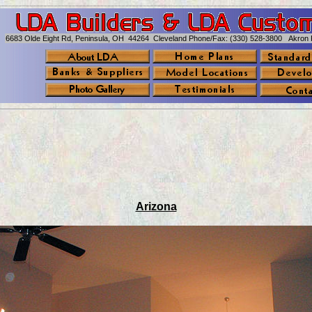
6683 Olde Eight Rd, Peninsula, OH 44264 Cleveland Phone/Fax: (330) 528-3800 Akron 
Arizona