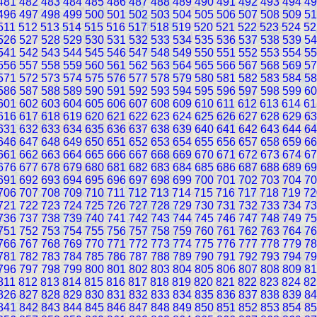
481
482
483
484
485
486
487
488
489
490
491
492
493
494
49
496
497
498
499
500
501
502
503
504
505
506
507
508
509
51
511
512
513
514
515
516
517
518
519
520
521
522
523
524
52
526
527
528
529
530
531
532
533
534
535
536
537
538
539
54
541
542
543
544
545
546
547
548
549
550
551
552
553
554
55
556
557
558
559
560
561
562
563
564
565
566
567
568
569
57
571
572
573
574
575
576
577
578
579
580
581
582
583
584
58
586
587
588
589
590
591
592
593
594
595
596
597
598
599
60
601
602
603
604
605
606
607
608
609
610
611
612
613
614
61
616
617
618
619
620
621
622
623
624
625
626
627
628
629
63
631
632
633
634
635
636
637
638
639
640
641
642
643
644
64
646
647
648
649
650
651
652
653
654
655
656
657
658
659
66
661
662
663
664
665
666
667
668
669
670
671
672
673
674
67
676
677
678
679
680
681
682
683
684
685
686
687
688
689
69
691
692
693
694
695
696
697
698
699
700
701
702
703
704
70
706
707
708
709
710
711
712
713
714
715
716
717
718
719
72
721
722
723
724
725
726
727
728
729
730
731
732
733
734
73
736
737
738
739
740
741
742
743
744
745
746
747
748
749
75
751
752
753
754
755
756
757
758
759
760
761
762
763
764
76
766
767
768
769
770
771
772
773
774
775
776
777
778
779
78
781
782
783
784
785
786
787
788
789
790
791
792
793
794
79
796
797
798
799
800
801
802
803
804
805
806
807
808
809
81
811
812
813
814
815
816
817
818
819
820
821
822
823
824
82
826
827
828
829
830
831
832
833
834
835
836
837
838
839
84
841
842
843
844
845
846
847
848
849
850
851
852
853
854
85