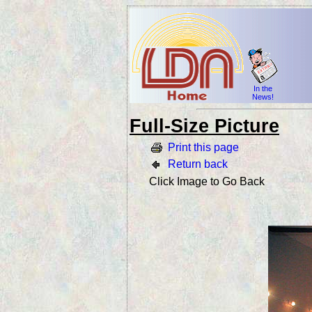
In the
News!
Full-Size Picture
Print this page
Return back
Click Image to Go Back