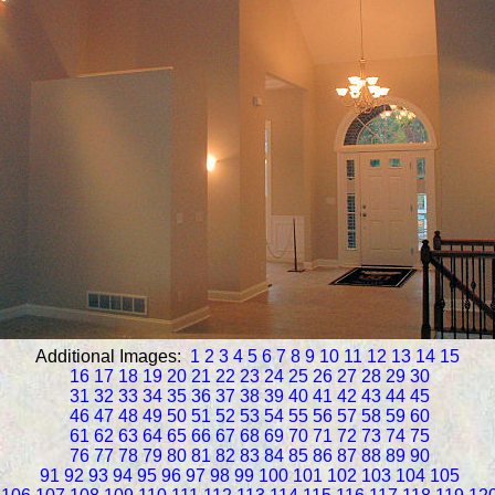
Additional Images:
1
2
3
4
5
6
7
8
9
10
11
12
13
14
15
16
17
18
19
20
21
22
23
24
25
26
27
28
29
30
31
32
33
34
35
36
37
38
39
40
41
42
43
44
45
46
47
48
49
50
51
52
53
54
55
56
57
58
59
60
61
62
63
64
65
66
67
68
69
70
71
72
73
74
75
76
77
78
79
80
81
82
83
84
85
86
87
88
89
90
91
92
93
94
95
96
97
98
99
100
101
102
103
104
105