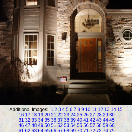
Additional Images:
1
2
3
4
5
6
7
8
9
10
11
12
13
14
15
16
17
18
19
20
21
22
23
24
25
26
27
28
29
30
31
32
33
34
35
36
37
38
39
40
41
42
43
44
45
46
47
48
49
50
51
52
53
54
55
56
57
58
59
60
61
62
63
64
65
66
67
68
69
70
71
72
73
74
75