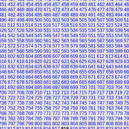
451
452
453
454
455
456
457
458
459
460
461
462
463
464
46
466
467
468
469
470
471
472
473
474
475
476
477
478
479
48
481
482
483
484
485
486
487
488
489
490
491
492
493
494
49
496
497
498
499
500
501
502
503
504
505
506
507
508
509
51
511
512
513
514
515
516
517
518
519
520
521
522
523
524
52
526
527
528
529
530
531
532
533
534
535
536
537
538
539
54
541
542
543
544
545
546
547
548
549
550
551
552
553
554
55
556
557
558
559
560
561
562
563
564
565
566
567
568
569
57
571
572
573
574
575
576
577
578
579
580
581
582
583
584
58
586
587
588
589
590
591
592
593
594
595
596
597
598
599
60
601
602
603
604
605
606
607
608
609
610
611
612
613
614
61
616
617
618
619
620
621
622
623
624
625
626
627
628
629
63
631
632
633
634
635
636
637
638
639
640
641
642
643
644
64
646
647
648
649
650
651
652
653
654
655
656
657
658
659
66
661
662
663
664
665
666
667
668
669
670
671
672
673
674
67
676
677
678
679
680
681
682
683
684
685
686
687
688
689
69
691
692
693
694
695
696
697
698
699
700
701
702
703
704
70
706
707
708
709
710
711
712
713
714
715
716
717
718
719
72
721
722
723
724
725
726
727
728
729
730
731
732
733
734
73
736
737
738
739
740
741
742
743
744
745
746
747
748
749
75
751
752
753
754
755
756
757
758
759
760
761
762
763
764
76
766
767
768
769
770
771
772
773
774
775
776
777
778
779
78
781
782
783
784
785
786
787
788
789
790
791
792
793
794
79
796
797
798
799
800
801
802
803
804
805
806
807
808
809
81
811
812
813
814
815
816
817
818
819
820
821
822
823
824
82