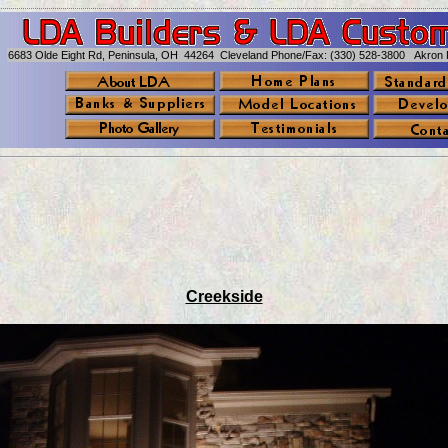
6683 Olde Eight Rd, Peninsula, OH 44264 Cleveland Phone/Fax: (330) 528-3800 Akron 
Creekside