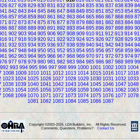
826
827
828
829
830
831
832
833
834
835
836
837
838
839
84
841
842
843
844
845
846
847
848
849
850
851
852
853
854
85
856
857
858
859
860
861
862
863
864
865
866
867
868
869
87
871
872
873
874
875
876
877
878
879
880
881
882
883
884
88
886
887
888
889
890
891
892
893
894
895
896
897
898
899
90
901
902
903
904
905
906
907
908
909
910
911
912
913
914
91
916
917
918
919
920
921
922
923
924
925
926
927
928
929
93
931
932
933
934
935
936
937
938
939
940
941
942
943
944
94
946
947
948
949
950
951
952
953
954
955
956
957
958
959
96
961
962
963
964
965
966
967
968
969
970
971
972
973
974
97
976
977
978
979
980
981
982
983
984
985
986
987
988
989
99
992
993
994
995
996
997
998
999
1000
1001
1002
1003
1004
7
1008
1009
1010
1011
1012
1013
1014
1015
1016
1017
1018
2
1023
1024
1025
1026
1027
1028
1029
1030
1031
1032
1033
7
1038
1039
1040
1041
1042
1043
1044
1045
1046
1047
1048
2
1053
1054
1055
1056
1057
1058
1059
1060
1061
1062
1063
7
1068
1069
1070
1071
1072
1073
1074
1075
1076
1077
1078
1081
1082
1083
1084
1085
1086
1087
Copyright ©2003-2026, LDA Builders, Inc. All Rights Reserved.
Comments, Questions, Problems?
Contact Us