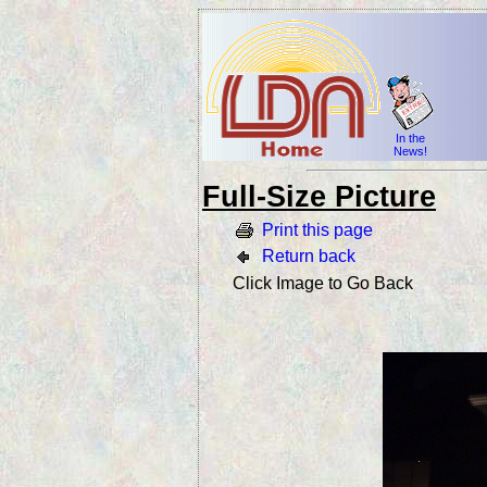
In the
News!
Full-Size Picture
Print this page
Return back
Click Image to Go Back