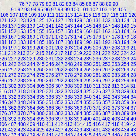
76
77
78
79
80
81
82
83
84
85
86
87
88
89
90
91
92
93
94
95
96
97
98
99
100
101
102
103
104
105
106
107
108
109
110
111
112
113
114
115
116
117
118
119
12
121
122
123
124
125
126
127
128
129
130
131
132
133
134
13
136
137
138
139
140
141
142
143
144
145
146
147
148
149
15
151
152
153
154
155
156
157
158
159
160
161
162
163
164
16
166
167
168
169
170
171
172
173
174
175
176
177
178
179
18
181
182
183
184
185
186
187
188
189
190
191
192
193
194
19
196
197
198
199
200
201
202
203
204
205
206
207
208
209
21
211
212
213
214
215
216
217
218
219
220
221
222
223
224
22
226
227
228
229
230
231
232
233
234
235
236
237
238
239
24
241
242
243
244
245
246
247
248
249
250
251
252
253
254
25
256
257
258
259
260
261
262
263
264
265
266
267
268
269
27
271
272
273
274
275
276
277
278
279
280
281
282
283
284
28
286
287
288
289
290
291
292
293
294
295
296
297
298
299
30
301
302
303
304
305
306
307
308
309
310
311
312
313
314
31
316
317
318
319
320
321
322
323
324
325
326
327
328
329
33
331
332
333
334
335
336
337
338
339
340
341
342
343
344
34
346
347
348
349
350
351
352
353
354
355
356
357
358
359
36
361
362
363
364
365
366
367
368
369
370
371
372
373
374
37
376
377
378
379
380
381
382
383
384
385
386
387
388
389
39
391
392
393
394
395
396
397
398
399
400
401
402
403
404
40
406
407
408
409
410
411
412
413
414
415
416
417
418
419
42
421
422
423
424
425
426
427
428
429
430
431
432
433
434
43
436
437
438
439
440
441
442
443
444
445
446
447
448
449
45