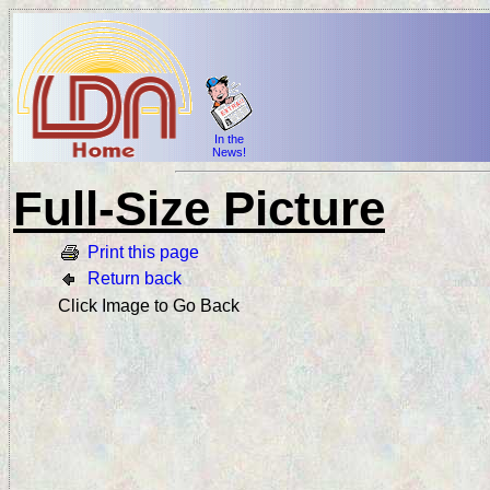
In the
News!
Full-Size Picture
Print this page
Return back
Click Image to Go Back