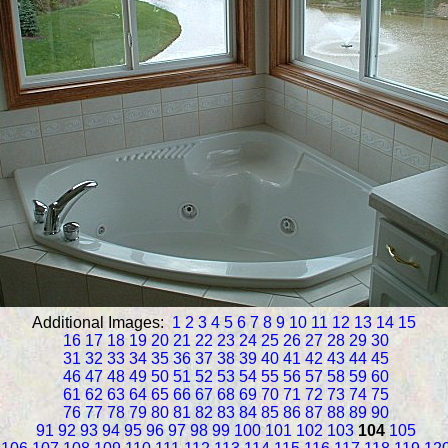
Additional Images:
1
2
3
4
5
6
7
8
9
10
11
12
13
14
15
16
17
18
19
20
21
22
23
24
25
26
27
28
29
30
31
32
33
34
35
36
37
38
39
40
41
42
43
44
45
46
47
48
49
50
51
52
53
54
55
56
57
58
59
60
61
62
63
64
65
66
67
68
69
70
71
72
73
74
75
76
77
78
79
80
81
82
83
84
85
86
87
88
89
90
91
92
93
94
95
96
97
98
99
100
101
102
103
104
105