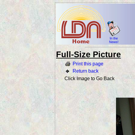
In the
News!
Full-Size Picture
Print this page
Return back
Click Image to Go Back