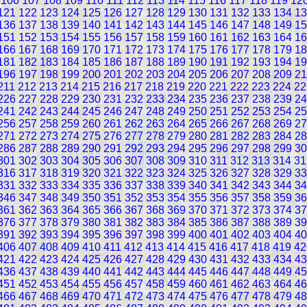
106
107
108
109
110
111
112
113
114
115
116
117
118
119
12
121
122
123
124
125
126
127
128
129
130
131
132
133
134
13
136
137
138
139
140
141
142
143
144
145
146
147
148
149
15
151
152
153
154
155
156
157
158
159
160
161
162
163
164
16
166
167
168
169
170
171
172
173
174
175
176
177
178
179
18
181
182
183
184
185
186
187
188
189
190
191
192
193
194
19
196
197
198
199
200
201
202
203
204
205
206
207
208
209
21
211
212
213
214
215
216
217
218
219
220
221
222
223
224
22
226
227
228
229
230
231
232
233
234
235
236
237
238
239
24
241
242
243
244
245
246
247
248
249
250
251
252
253
254
25
256
257
258
259
260
261
262
263
264
265
266
267
268
269
27
271
272
273
274
275
276
277
278
279
280
281
282
283
284
28
286
287
288
289
290
291
292
293
294
295
296
297
298
299
30
301
302
303
304
305
306
307
308
309
310
311
312
313
314
31
316
317
318
319
320
321
322
323
324
325
326
327
328
329
33
331
332
333
334
335
336
337
338
339
340
341
342
343
344
34
346
347
348
349
350
351
352
353
354
355
356
357
358
359
36
361
362
363
364
365
366
367
368
369
370
371
372
373
374
37
376
377
378
379
380
381
382
383
384
385
386
387
388
389
39
391
392
393
394
395
396
397
398
399
400
401
402
403
404
40
406
407
408
409
410
411
412
413
414
415
416
417
418
419
42
421
422
423
424
425
426
427
428
429
430
431
432
433
434
43
436
437
438
439
440
441
442
443
444
445
446
447
448
449
45
451
452
453
454
455
456
457
458
459
460
461
462
463
464
46
466
467
468
469
470
471
472
473
474
475
476
477
478
479
48