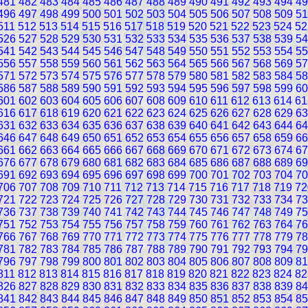
481
482
483
484
485
486
487
488
489
490
491
492
493
494
49
496
497
498
499
500
501
502
503
504
505
506
507
508
509
51
511
512
513
514
515
516
517
518
519
520
521
522
523
524
52
526
527
528
529
530
531
532
533
534
535
536
537
538
539
54
541
542
543
544
545
546
547
548
549
550
551
552
553
554
55
556
557
558
559
560
561
562
563
564
565
566
567
568
569
57
571
572
573
574
575
576
577
578
579
580
581
582
583
584
58
586
587
588
589
590
591
592
593
594
595
596
597
598
599
60
601
602
603
604
605
606
607
608
609
610
611
612
613
614
61
616
617
618
619
620
621
622
623
624
625
626
627
628
629
63
631
632
633
634
635
636
637
638
639
640
641
642
643
644
64
646
647
648
649
650
651
652
653
654
655
656
657
658
659
66
661
662
663
664
665
666
667
668
669
670
671
672
673
674
67
676
677
678
679
680
681
682
683
684
685
686
687
688
689
69
691
692
693
694
695
696
697
698
699
700
701
702
703
704
70
706
707
708
709
710
711
712
713
714
715
716
717
718
719
72
721
722
723
724
725
726
727
728
729
730
731
732
733
734
73
736
737
738
739
740
741
742
743
744
745
746
747
748
749
75
751
752
753
754
755
756
757
758
759
760
761
762
763
764
76
766
767
768
769
770
771
772
773
774
775
776
777
778
779
78
781
782
783
784
785
786
787
788
789
790
791
792
793
794
79
796
797
798
799
800
801
802
803
804
805
806
807
808
809
81
811
812
813
814
815
816
817
818
819
820
821
822
823
824
82
826
827
828
829
830
831
832
833
834
835
836
837
838
839
84
841
842
843
844
845
846
847
848
849
850
851
852
853
854
85