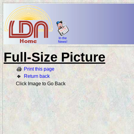
In the
News!
Full-Size Picture
Print this page
Return back
Click Image to Go Back