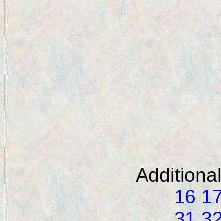
Additiona
16
1
31
3