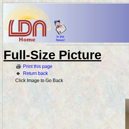
In the
News!
Full-Size Picture
Print this page
Return back
Click Image to Go Back