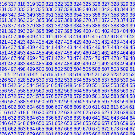
316
317
318
319
320
321
322
323
324
325
326
327
328
329
33
331
332
333
334
335
336
337
338
339
340
341
342
343
344
34
346
347
348
349
350
351
352
353
354
355
356
357
358
359
36
361
362
363
364
365
366
367
368
369
370
371
372
373
374
37
376
377
378
379
380
381
382
383
384
385
386
387
388
389
39
391
392
393
394
395
396
397
398
399
400
401
402
403
404
40
406
407
408
409
410
411
412
413
414
415
416
417
418
419
42
421
422
423
424
425
426
427
428
429
430
431
432
433
434
43
436
437
438
439
440
441
442
443
444
445
446
447
448
449
45
451
452
453
454
455
456
457
458
459
460
461
462
463
464
46
466
467
468
469
470
471
472
473
474
475
476
477
478
479
48
481
482
483
484
485
486
487
488
489
490
491
492
493
494
49
496
497
498
499
500
501
502
503
504
505
506
507
508
509
51
511
512
513
514
515
516
517
518
519
520
521
522
523
524
52
526
527
528
529
530
531
532
533
534
535
536
537
538
539
54
541
542
543
544
545
546
547
548
549
550
551
552
553
554
55
556
557
558
559
560
561
562
563
564
565
566
567
568
569
57
571
572
573
574
575
576
577
578
579
580
581
582
583
584
58
586
587
588
589
590
591
592
593
594
595
596
597
598
599
60
601
602
603
604
605
606
607
608
609
610
611
612
613
614
61
616
617
618
619
620
621
622
623
624
625
626
627
628
629
63
631
632
633
634
635
636
637
638
639
640
641
642
643
644
64
646
647
648
649
650
651
652
653
654
655
656
657
658
659
66
661
662
663
664
665
666
667
668
669
670
671
672
673
674
67
676
677
678
679
680
681
682
683
684
685
686
687
688
689
69