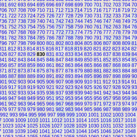
691
692
693
694
695
696
697
698
699
700
701
702
703
704
70
706
707
708
709
710
711
712
713
714
715
716
717
718
719
72
721
722
723
724
725
726
727
728
729
730
731
732
733
734
73
736
737
738
739
740
741
742
743
744
745
746
747
748
749
75
751
752
753
754
755
756
757
758
759
760
761
762
763
764
76
766
767
768
769
770
771
772
773
774
775
776
777
778
779
78
781
782
783
784
785
786
787
788
789
790
791
792
793
794
79
796
797
798
799
800
801
802
803
804
805
806
807
808
809
81
811
812
813
814
815
816
817
818
819
820
821
822
823
824
82
826
827
828
829
830
831
832
833
834
835
836
837
838
839
84
841
842
843
844
845
846
847
848
849
850
851
852
853
854
85
856
857
858
859
860
861
862
863
864
865
866
867
868
869
87
871
872
873
874
875
876
877
878
879
880
881
882
883
884
88
886
887
888
889
890
891
892
893
894
895
896
897
898
899
90
901
902
903
904
905
906
907
908
909
910
911
912
913
914
91
916
917
918
919
920
921
922
923
924
925
926
927
928
929
93
931
932
933
934
935
936
937
938
939
940
941
942
943
944
94
946
947
948
949
950
951
952
953
954
955
956
957
958
959
96
961
962
963
964
965
966
967
968
969
970
971
972
973
974
97
976
977
978
979
980
981
982
983
984
985
986
987
988
989
99
992
993
994
995
996
997
998
999
1000
1001
1002
1003
1004
7
1008
1009
1010
1011
1012
1013
1014
1015
1016
1017
1018
2
1023
1024
1025
1026
1027
1028
1029
1030
1031
1032
1033
7
1038
1039
1040
1041
1042
1043
1044
1045
1046
1047
1048
2
1053
1054
1055
1056
1057
1058
1059
1060
1061
1062
1063