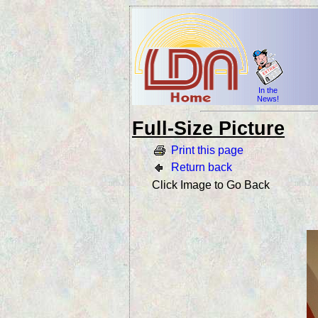
In the
News!
Full-Size Picture
Print this page
Return back
Click Image to Go Back