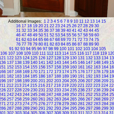
Additional Images:
1
2
3
4
5
6
7
8
9
10
11
12
13
14
15
16
17
18
19
20
21
22
23
24
25
26
27
28
29
30
31
32
33
34
35
36
37
38
39
40
41
42
43
44
45
46
47
48
49
50
51
52
53
54
55
56
57
58
59
60
61
62
63
64
65
66
67
68
69
70
71
72
73
74
75
76
77
78
79
80
81
82
83
84
85
86
87
88
89
90
91
92
93
94
95
96
97
98
99
100
101
102
103
104
105
106
107
108
109
110
111
112
113
114
115
116
117
118
119
12
121
122
123
124
125
126
127
128
129
130
131
132
133
134
13
136
137
138
139
140
141
142
143
144
145
146
147
148
149
15
151
152
153
154
155
156
157
158
159
160
161
162
163
164
16
166
167
168
169
170
171
172
173
174
175
176
177
178
179
18
181
182
183
184
185
186
187
188
189
190
191
192
193
194
19
196
197
198
199
200
201
202
203
204
205
206
207
208
209
21
211
212
213
214
215
216
217
218
219
220
221
222
223
224
22
226
227
228
229
230
231
232
233
234
235
236
237
238
239
24
241
242
243
244
245
246
247
248
249
250
251
252
253
254
25
256
257
258
259
260
261
262
263
264
265
266
267
268
269
27
271
272
273
274
275
276
277
278
279
280
281
282
283
284
28
286
287
288
289
290
291
292
293
294
295
296
297
298
299
30
301
302
303
304
305
306
307
308
309
310
311
312
313
314
31