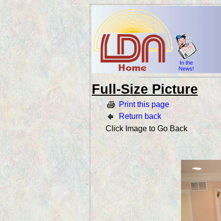
In the
News!
Full-Size Picture
Print this page
Return back
Click Image to Go Back