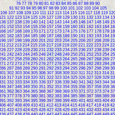
76
77
78
79
80
81
82
83
84
85
86
87
88
89
90
91
92
93
94
95
96
97
98
99
100
101
102
103
104
105
106
107
108
109
110
111
112
113
114
115
116
117
118
119
12
121
122
123
124
125
126
127
128
129
130
131
132
133
134
13
136
137
138
139
140
141
142
143
144
145
146
147
148
149
15
151
152
153
154
155
156
157
158
159
160
161
162
163
164
16
166
167
168
169
170
171
172
173
174
175
176
177
178
179
18
181
182
183
184
185
186
187
188
189
190
191
192
193
194
19
196
197
198
199
200
201
202
203
204
205
206
207
208
209
21
211
212
213
214
215
216
217
218
219
220
221
222
223
224
22
226
227
228
229
230
231
232
233
234
235
236
237
238
239
24
241
242
243
244
245
246
247
248
249
250
251
252
253
254
25
256
257
258
259
260
261
262
263
264
265
266
267
268
269
27
271
272
273
274
275
276
277
278
279
280
281
282
283
284
28
286
287
288
289
290
291
292
293
294
295
296
297
298
299
30
301
302
303
304
305
306
307
308
309
310
311
312
313
314
31
316
317
318
319
320
321
322
323
324
325
326
327
328
329
33
331
332
333
334
335
336
337
338
339
340
341
342
343
344
34
346
347
348
349
350
351
352
353
354
355
356
357
358
359
36
361
362
363
364
365
366
367
368
369
370
371
372
373
374
37
376
377
378
379
380
381
382
383
384
385
386
387
388
389
39
391
392
393
394
395
396
397
398
399
400
401
402
403
404
40
406
407
408
409
410
411
412
413
414
415
416
417
418
419
42
421
422
423
424
425
426
427
428
429
430
431
432
433
434
43
436
437
438
439
440
441
442
443
444
445
446
447
448
449
45