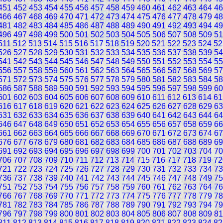
451
452
453
454
455
456
457
458
459
460
461
462
463
464
46
466
467
468
469
470
471
472
473
474
475
476
477
478
479
48
481
482
483
484
485
486
487
488
489
490
491
492
493
494
49
496
497
498
499
500
501
502
503
504
505
506
507
508
509
51
511
512
513
514
515
516
517
518
519
520
521
522
523
524
52
526
527
528
529
530
531
532
533
534
535
536
537
538
539
54
541
542
543
544
545
546
547
548
549
550
551
552
553
554
55
556
557
558
559
560
561
562
563
564
565
566
567
568
569
57
571
572
573
574
575
576
577
578
579
580
581
582
583
584
58
586
587
588
589
590
591
592
593
594
595
596
597
598
599
60
601
602
603
604
605
606
607
608
609
610
611
612
613
614
61
616
617
618
619
620
621
622
623
624
625
626
627
628
629
63
631
632
633
634
635
636
637
638
639
640
641
642
643
644
64
646
647
648
649
650
651
652
653
654
655
656
657
658
659
66
661
662
663
664
665
666
667
668
669
670
671
672
673
674
67
676
677
678
679
680
681
682
683
684
685
686
687
688
689
69
691
692
693
694
695
696
697
698
699
700
701
702
703
704
70
706
707
708
709
710
711
712
713
714
715
716
717
718
719
72
721
722
723
724
725
726
727
728
729
730
731
732
733
734
73
736
737
738
739
740
741
742
743
744
745
746
747
748
749
75
751
752
753
754
755
756
757
758
759
760
761
762
763
764
76
766
767
768
769
770
771
772
773
774
775
776
777
778
779
78
781
782
783
784
785
786
787
788
789
790
791
792
793
794
79
796
797
798
799
800
801
802
803
804
805
806
807
808
809
81
811
812
813
814
815
816
817
818
819
820
821
822
823
824
82