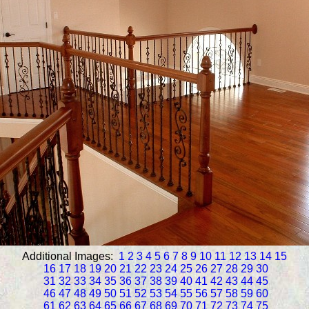
Additional Images:
1
2
3
4
5
6
7
8
9
10
11
12
13
14
15
16
17
18
19
20
21
22
23
24
25
26
27
28
29
30
31
32
33
34
35
36
37
38
39
40
41
42
43
44
45
46
47
48
49
50
51
52
53
54
55
56
57
58
59
60
61
62
63
64
65
66
67
68
69
70
71
72
73
74
75