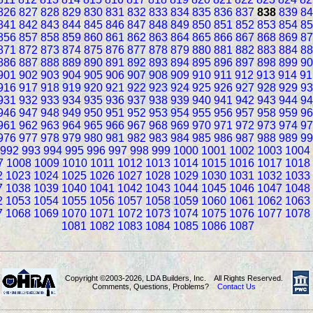
826
827
828
829
830
831
832
833
834
835
836
837
838
839
84
841
842
843
844
845
846
847
848
849
850
851
852
853
854
85
856
857
858
859
860
861
862
863
864
865
866
867
868
869
87
871
872
873
874
875
876
877
878
879
880
881
882
883
884
88
886
887
888
889
890
891
892
893
894
895
896
897
898
899
90
901
902
903
904
905
906
907
908
909
910
911
912
913
914
91
916
917
918
919
920
921
922
923
924
925
926
927
928
929
93
931
932
933
934
935
936
937
938
939
940
941
942
943
944
94
946
947
948
949
950
951
952
953
954
955
956
957
958
959
96
961
962
963
964
965
966
967
968
969
970
971
972
973
974
97
976
977
978
979
980
981
982
983
984
985
986
987
988
989
99
992
993
994
995
996
997
998
999
1000
1001
1002
1003
1004
7
1008
1009
1010
1011
1012
1013
1014
1015
1016
1017
1018
2
1023
1024
1025
1026
1027
1028
1029
1030
1031
1032
1033
7
1038
1039
1040
1041
1042
1043
1044
1045
1046
1047
1048
2
1053
1054
1055
1056
1057
1058
1059
1060
1061
1062
1063
7
1068
1069
1070
1071
1072
1073
1074
1075
1076
1077
1078
1081
1082
1083
1084
1085
1086
1087
Copyright ©2003-2026, LDA Builders, Inc. All Rights Reserved.
Comments, Questions, Problems?
Contact Us