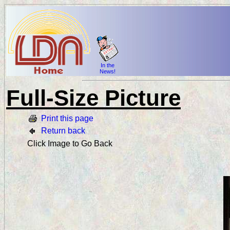
In the
News!
Full-Size Picture
Print this page
Return back
Click Image to Go Back