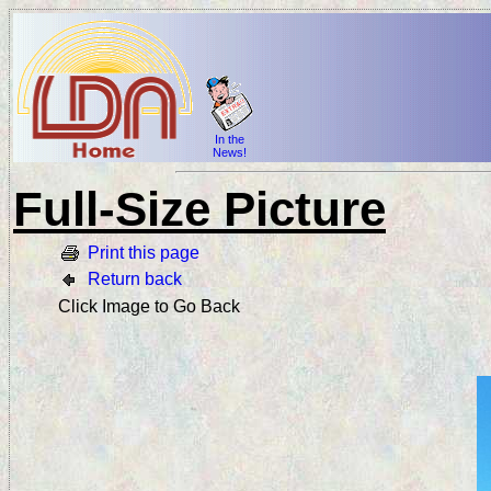
In the
News!
Full-Size Picture
Print this page
Return back
Click Image to Go Back