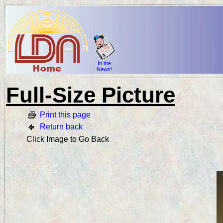
In the
News!
Full-Size Picture
Print this page
Return back
Click Image to Go Back