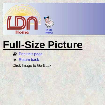
In the
News!
Full-Size Picture
Print this page
Return back
Click Image to Go Back