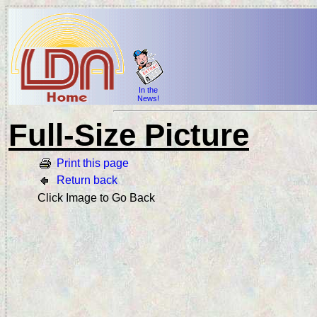
In the
News!
Full-Size Picture
Print this page
Return back
Click Image to Go Back