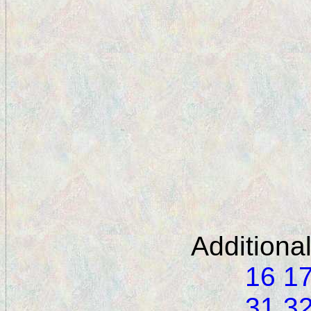
Additiona
16
1
31
3