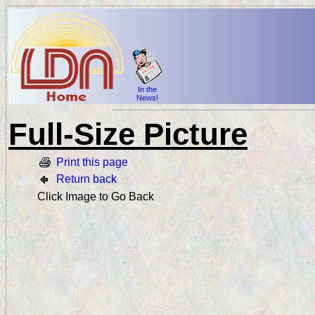
In the
News!
Full-Size Picture
Print this page
Return back
Click Image to Go Back