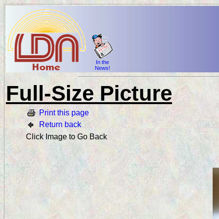
In the
News!
Full-Size Picture
Print this page
Return back
Click Image to Go Back