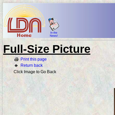
In the
News!
Full-Size Picture
Print this page
Return back
Click Image to Go Back