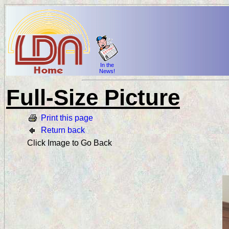
In the
News!
Full-Size Picture
Print this page
Return back
Click Image to Go Back