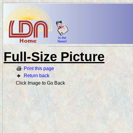
In the
News!
Full-Size Picture
Print this page
Return back
Click Image to Go Back